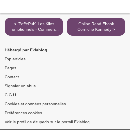
< [Pdf/ePub] Les Kilos
Online Read Ebook
émotionnels - Comment
Corniche Kennedy >
s'en libérer sans régime ni
médicaments by Stéphane
Docteur Clerget download
Hébergé par Eklablog
ebook
Top articles
Pages
Contact
Signaler un abus
C.G.U.
Cookies et données personnelles
Préférences cookies
Voir le profil de ditupedo sur le portail Eklablog