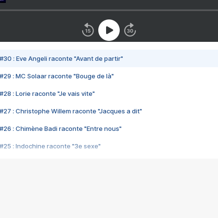
#30 : Eve Angeli raconte "Avant de partir"
#29 : MC Solaar raconte "Bouge de là"
28 : Lorie raconte "Je vais vite"
#27 : Christophe Willem raconte "Jacques a dit"
#26 : Chimène Badi raconte "Entre nous"
#25 : Indochine raconte "3e sexe"
#24 : Zaho raconte "C'est chelou"
#23 : Patrick Bruel raconte "Au café des délices"
#22 : Kyo raconte "Le chemin"
#21 : Nolwenn Leroy raconte "Cassé"