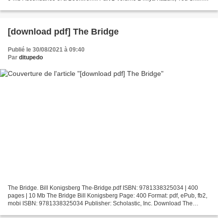
Quof Page: 325 Format: pdf, ePub, fb2,...
[download pdf] The Bridge
Publié le 30/08/2021 à 09:40
Par
ditupedo
The Bridge. Bill Konigsberg The-Bridge.pdf ISBN: 9781338325034 | 400
pages | 10 Mb The Bridge Bill Konigsberg Page: 400 Format: pdf, ePub, fb2,
mobi ISBN: 9781338325034 Publisher: Scholastic, Inc. Download The
Bridge Books to download free pdf The Bridge...