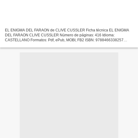
EL ENIGMA DEL FARAON de CLIVE CUSSLER Ficha técnica EL ENIGMA
DEL FARAON CLIVE CUSSLER Número de páginas: 416 Idioma:
CASTELLANO Formatos: Pdf, ePub, MOBI, FB2 ISBN: 9788466338257
Editorial: DEBOLSILLO (PUNTO DE LECTURA) Año de edición: 2017
Descargar...