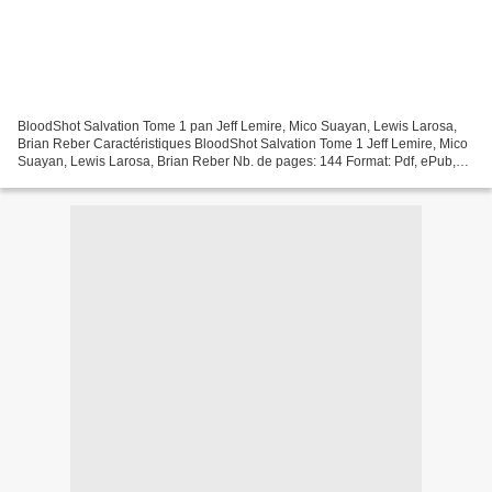
BloodShot Salvation Tome 1 pan Jeff Lemire, Mico Suayan, Lewis Larosa,
Brian Reber Caractéristiques BloodShot Salvation Tome 1 Jeff Lemire, Mico
Suayan, Lewis Larosa, Brian Reber Nb. de pages: 144 Format: Pdf, ePub,
MOBI, FB2 ISBN: 9782375781326 Editeur:...