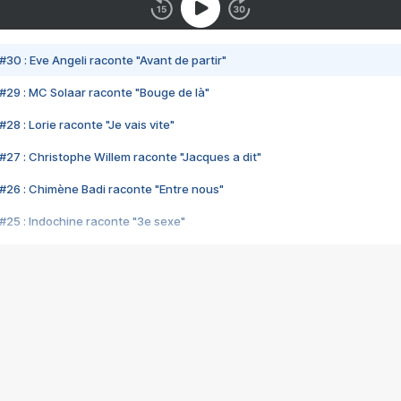
#30 : Eve Angeli raconte "Avant de partir"
#29 : MC Solaar raconte "Bouge de là"
28 : Lorie raconte "Je vais vite"
#27 : Christophe Willem raconte "Jacques a dit"
#26 : Chimène Badi raconte "Entre nous"
#25 : Indochine raconte "3e sexe"
#24 : Zaho raconte "C'est chelou"
#23 : Patrick Bruel raconte "Au café des délices"
#22 : Kyo raconte "Le chemin"
#21 : Nolwenn Leroy raconte "Cassé"
#20 : Patrick Hernandez raconte "Born to be alive"