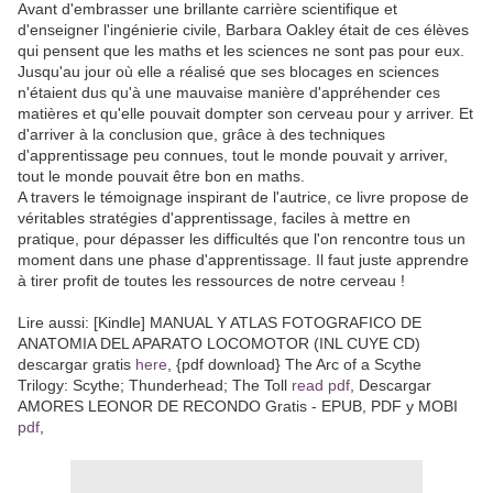
Avant d'embrasser une brillante carrière scientifique et
d'enseigner l'ingénierie civile, Barbara Oakley était de ces élèves
qui pensent que les maths et les sciences ne sont pas pour eux.
Jusqu'au jour où elle a réalisé que ses blocages en sciences
n'étaient dus qu'à une mauvaise manière d'appréhender ces
matières et qu'elle pouvait dompter son cerveau pour y arriver. Et
d'arriver à la conclusion que, grâce à des techniques
d'apprentissage peu connues, tout le monde pouvait y arriver,
tout le monde pouvait être bon en maths.
A travers le témoignage inspirant de l'autrice, ce livre propose de
véritables stratégies d'apprentissage, faciles à mettre en
pratique, pour dépasser les difficultés que l'on rencontre tous un
moment dans une phase d'apprentissage. Il faut juste apprendre
à tirer profit de toutes les ressources de notre cerveau !
Lire aussi: [Kindle] MANUAL Y ATLAS FOTOGRAFICO DE
ANATOMIA DEL APARATO LOCOMOTOR (INL CUYE CD)
descargar gratis
here
, {pdf download} The Arc of a Scythe
Trilogy: Scythe; Thunderhead; The Toll
read pdf
, Descargar
AMORES LEONOR DE RECONDO Gratis - EPUB, PDF y MOBI
pdf
,