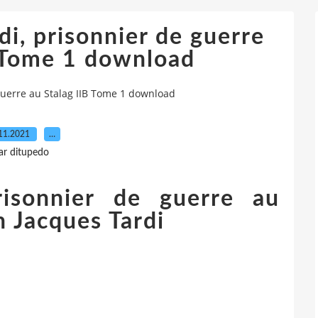
i, prisonnier de guerre
B Tome 1 download
guerre au Stalag IIB Tome 1 download
11.2021
…
ar ditupedo
risonnier de guerre au
n Jacques Tardi