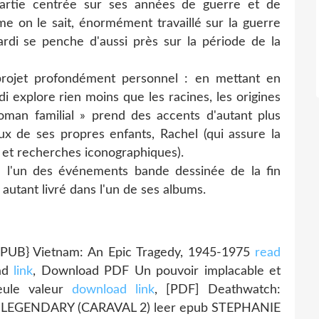
artie centrée sur ses années de guerre et de
me on le sait, énormément travaillé sur la guerre
ardi se penche d'aussi près sur la période de la
projet profondément personnel : en mettant en
rdi explore rien moins que les racines, les origines
oman familial » prend des accents d'autant plus
ux de ses propres enfants, Rachel (qui assure la
 et recherches iconographiques).
l'un des événements bande dessinée de la fin
 autant livré dans l'un de ses albums.
B} Vietnam: An Epic Tragedy, 1945-1975
read
oad
link
, Download PDF Un pouvoir implacable et
seule valeur
download link
, [PDF] Deathwatch:
, LEGENDARY (CARAVAL 2) leer epub STEPHANIE