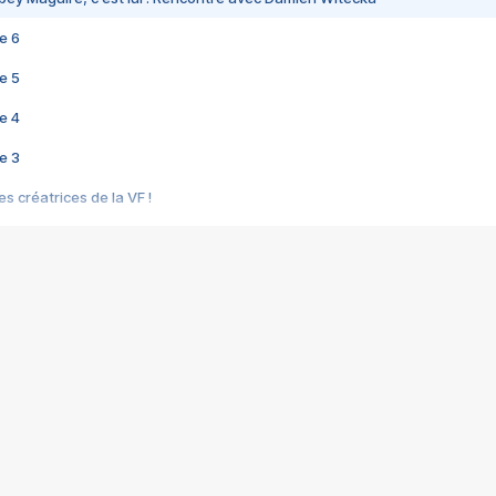
e 6
e 5
e 4
e 3
s créatrices de la VF !
e 2
e 1
e Mektoub My Love arrive enfin ! Rencontre avec Shaïn Boumedine et Sal
i : après Toni en famille
elle réalise le bouleversant Dites lui que je l'aime
ais ! Rencontre autour de Vie privée de Rebecca Zlotowski
 de Marguerite, Grave... Rencontre avec Ella Rumpf