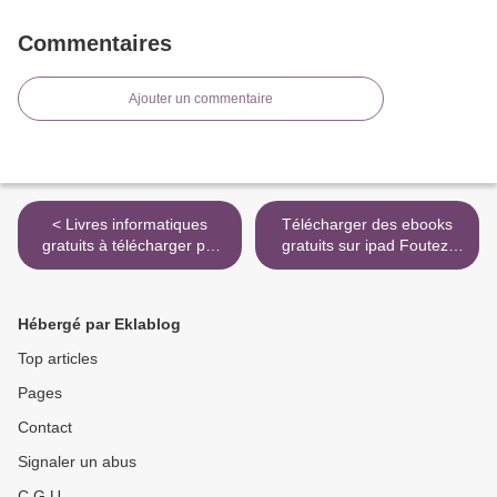
Commentaires
Ajouter un commentaire
< Livres informatiques
Télécharger des ebooks
gratuits à télécharger pdf
gratuits sur ipad Foutez-
Ariane contre le Minotaure
vous la paix ! - Et
en francais par Marie-Odile
commencez à vivre par
Hartmann MOBI CHM RTF
Fabrice Midal
Hébergé par Eklablog
9782081404281 >
Top articles
Pages
Contact
Signaler un abus
C.G.U.