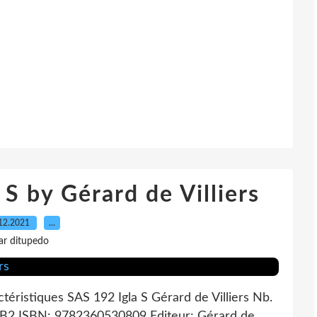
S by Gérard de Villiers
12.2021
…
ar ditupedo
ctéristiques SAS 192 Igla S Gérard de Villiers Nb.
FB2 ISBN: 9782360530809 Editeur: Gérard de