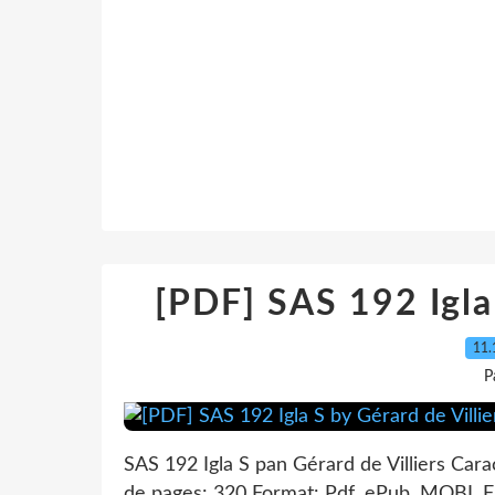
[PDF] SAS 192 Igla 
11.
P
SAS 192 Igla S pan Gérard de Villiers Cara
de pages: 320 Format: Pdf, ePub, MOBI, 