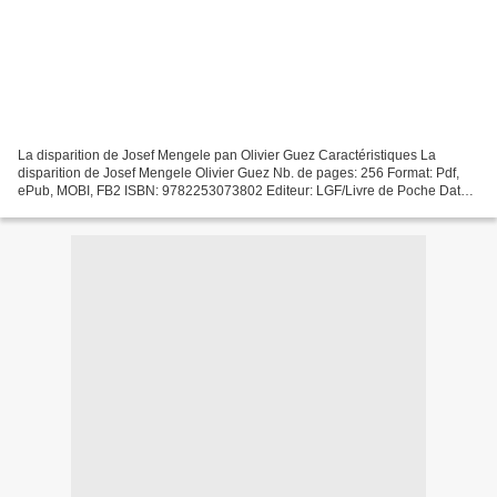
La disparition de Josef Mengele pan Olivier Guez Caractéristiques La
disparition de Josef Mengele Olivier Guez Nb. de pages: 256 Format: Pdf,
ePub, MOBI, FB2 ISBN: 9782253073802 Editeur: LGF/Livre de Poche Date
de parution: 2018 Télécharger eBook gratuit...