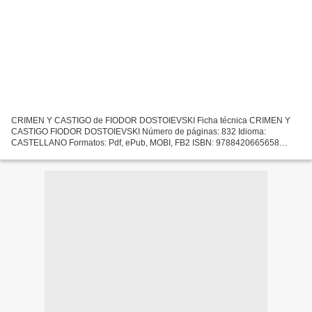
CRIMEN Y CASTIGO de FIODOR DOSTOIEVSKI Ficha técnica CRIMEN Y
CASTIGO FIODOR DOSTOIEVSKI Número de páginas: 832 Idioma:
CASTELLANO Formatos: Pdf, ePub, MOBI, FB2 ISBN: 9788420665658
Editorial: ALIANZA EDITORIAL Año de edición: 2012 Descargar eBook
gratis...