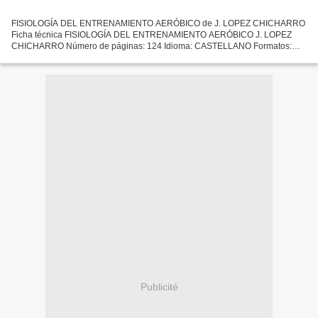
FISIOLOGÍA DEL ENTRENAMIENTO AERÓBICO de J. LOPEZ CHICHARRO
Ficha técnica FISIOLOGÍA DEL ENTRENAMIENTO AERÓBICO J. LOPEZ
CHICHARRO Número de páginas: 124 Idioma: CASTELLANO Formatos:
Pdf, ePub, MOBI, FB2 ISBN: 9788498357202 Editorial: PANAMERICANA
Año...
Publicité