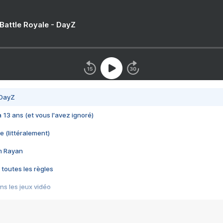
 Battle Royale - DayZ
 DayZ
 a 13 ans (et vous l'avez ignoré)
e (littéralement)
im Rayan
 toutes les règles
s les jeux vidéo
us choquant de Rockstar ? - Le scandale BULLY
e plus moche de Steam