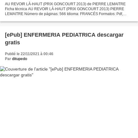
AU REVOIR LÀ-HAUT (PRIX GONCOURT 2013) de PIERRE LEMAITRE
Ficha técnica AU REVOIR LÀ-HAUT (PRIX GONCOURT 2013) PIERRE
LEMAITRE Número de páginas: 566 Idioma: FRANCÉS Formatos: Pdf,
ePub, MOBI, FB2 ISBN: 9782226249678 Editorial: ALBIN MICHEL S.A. Año
de...
[ePub] ENFERMERIA PEDIATRICA descargar
gratis
Publié le 22/11/2021 à 00:46
Par
ditupedo