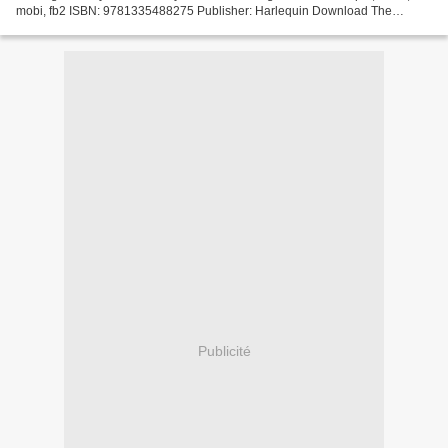
mobi, fb2 ISBN: 9781335488275 Publisher: Harlequin Download The
Cowboy's Missing Memory Pdf ebook downloads for free...
Publicité