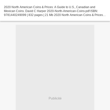
2020 North American Coins & Prices: A Guide to U.S., Canadian and
Mexican Coins. David C Harper 2020-North-American-Coins.pdf ISBN:
9781440249099 | 832 pages | 21 Mb 2020 North American Coins & Prices:
A Guide to U.S., Canadian and Mexican Coins David...
Publicité