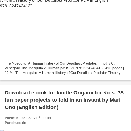
The Mosquito: A Human History of Our Deadliest Predator. Timothy C.
Winegard The-Mosquito-A-Human.pdf ISBN: 9781524743413 | 496 pages |
13 Mb The Mosquito: A Human History of Our Deadliest Predator Timothy C.
Winegard Page: 496 Format: pdf, ePub, fb2,...
Download ebook for kindle Origami for Kids: 35
fun paper projects to fold in an instant by Mari
Ono (English Edition)
Publié le 08/06/2021 à 09:08
Par
ditupedo