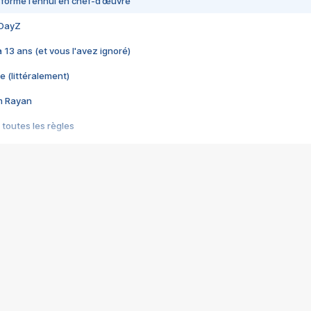
nsformé l’ennui en chef-d’œuvre
 DayZ
 a 13 ans (et vous l'avez ignoré)
e (littéralement)
im Rayan
 toutes les règles
s les jeux vidéo
us choquant de Rockstar ? - Le scandale BULLY
e plus moche de Steam
du RÊVE tourne au CAUCHEMAR
pendant 8 heures
it… à tort
umiliés par un jeu vidéo